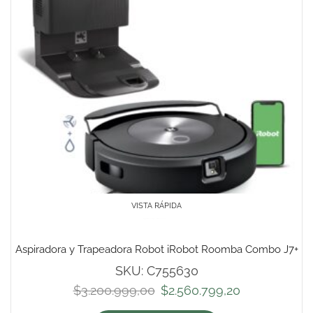
VISTA RÁPIDA
Aspiradora y Trapeadora Robot iRobot Roomba Combo J7+
SKU:
C755630
$
3.200.999,00
$
2.560.799,20