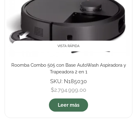
VISTA RÁPIDA
Roomba Combo 505 con Base AutoWash Aspiradora y
Trapeadora 2 en 1
SKU:
N185030
$
2.794.999,00
Leer más